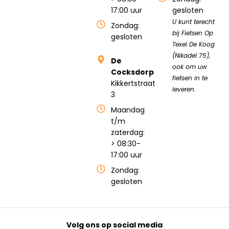
17:00 uur
gesloten
U kunt terecht
Zondag:
bij Fietsen Op
gesloten
Texel De Koog
(Nikadel 75),
De
ook om uw
Cocksdorp
fietsen in te
Kikkertstraat
leveren.
3
Maandag
t/m
zaterdag:
> 08:30-
17:00 uur
Zondag:
gesloten
Volg ons op social media