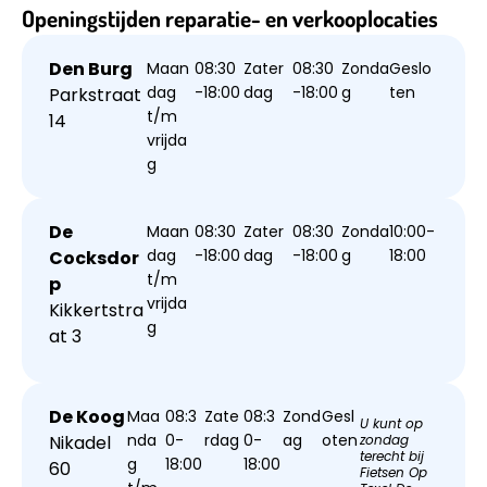
Openingstijden reparatie- en verkooplocaties
Den Burg
Maan
08:30
Zater
08:30
Zonda
Geslo
dag
-18:00
dag
-18:00
g
ten
Parkstraat
t/m
14
vrijda
g
De
Maan
08:30
Zater
08:30
Zonda
10:00-
dag
-18:00
dag
-18:00
g
18:00
Cocksdor
t/m
p
vrijda
Kikkertstra
g
at 3
De Koog
Maa
08:3
Zate
08:3
Zond
Gesl
U kunt op
nda
0-
rdag
0-
ag
oten
Nikadel
zondag
terecht bij
g
18:00
18:00
60
Fietsen Op