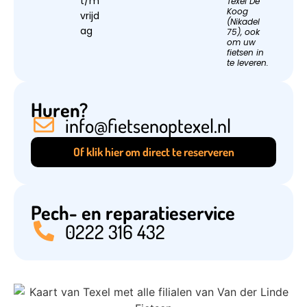
t/m
Texel De
Koog
vrijd
(Nikadel
ag
75), ook
om uw
fietsen in
te leveren.​
Huren?
info@fietsenoptexel.nl
Of klik hier om direct te reserveren
Pech- en reparatieservice
0222 316 432